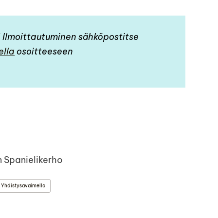
5 Ilmoittautuminen sähköpostitse
ella
osoitteeseen
n Spanielikerho
 Yhdistysavaimella