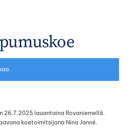
aipumuskoe
maa.
än 26.7.2025 lauantaina Rovaniemellä.
taavana koetoimitsijana Nina Janné.