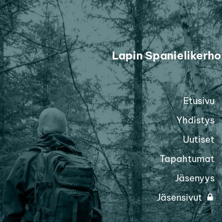
Siirry
sivun
sisältöön
Lapin Spanielikerho
Etusivu
Yhdistys
Uutiset
Tapahtumat
Jäsenyys
Jäsensivut