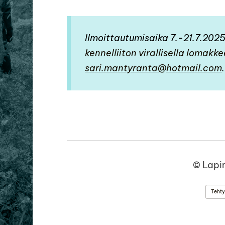
Ilmoittautumisaika 7.-21.7.202
kennelliiton virallisella lomakke
sari.mantyranta@hotmail.com
.
©
Lapi
Tehty