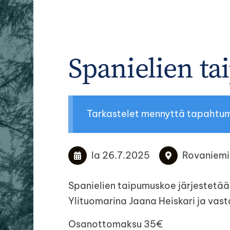
Spanielien t
Tarkastelet mennyttä tapahtu
la 26.7.2025
Rovaniemi
Spanielien taipumuskoe järjestetä
Ylituomarina Jaana Heiskari ja vas
Osanottomaksu 35€