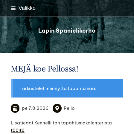
Siirry
Valikko
sivun
sisältöön
Lapin Spanielikerho
MEJÄ koe Pellossa!
Tarkastelet mennyttä tapahtumaa.
pe 7.8.2026
Pello
Lisätiedot Kennelliiton tapahtumakalenterista
täältä